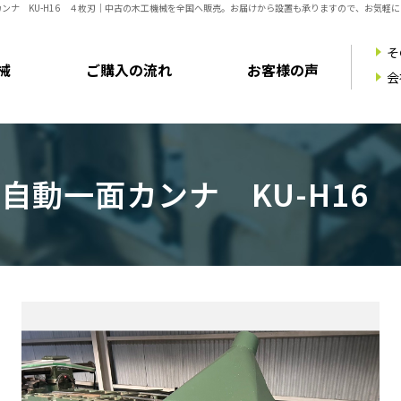
ンナ KU-H16 ４枚刃
｜中古の木工機械を全国へ販売。お届けから設置も承りますので、お気軽に
そ
械
ご購入の流れ
お客様の声
会
自動一面カンナ KU-H16