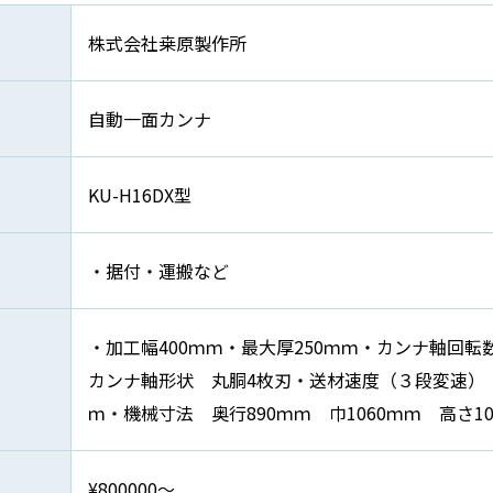
株式会社桒原製作所
自動一面カンナ
KU-H16DX型
・据付・運搬など
・加工幅400ｍｍ・最大厚250ｍｍ・カンナ軸回転数
カンナ軸形状 丸胴4枚刃・送材速度（３段変速） 
ｍ・機械寸法 奥行890ｍｍ 巾1060ｍｍ 高さ10
¥800000～