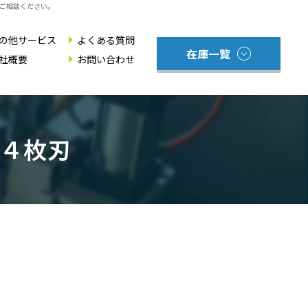
ご相談ください。
の他サービス
よくある質問
在庫一覧
社概要
お問い合わせ
切断する木工機械
切削する木工機械
 ４枚刃
研磨をする木工機械
穴あけ・彫る木工機械
プレス・貼る木工機械
集塵機・ダクトホース
その他木工機械